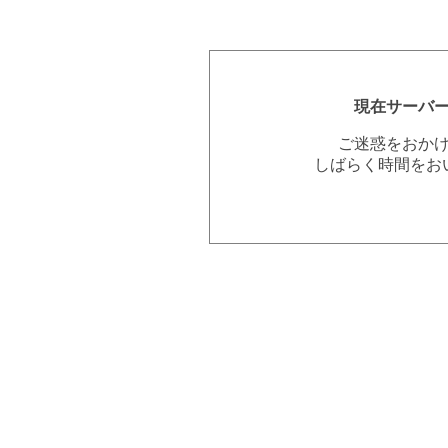
現在サーバ
ご迷惑をおか
しばらく時間をお