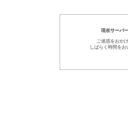
現在サーバ
ご迷惑をおか
しばらく時間をお