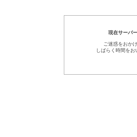
現在サーバ
ご迷惑をおか
しばらく時間をお