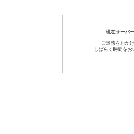
現在サーバ
ご迷惑をおか
しばらく時間をお