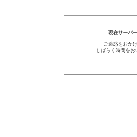
現在サーバ
ご迷惑をおか
しばらく時間をお