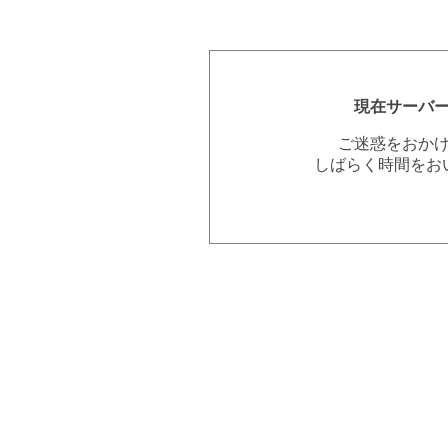
現在サーバ
ご迷惑をおか
しばらく時間をお