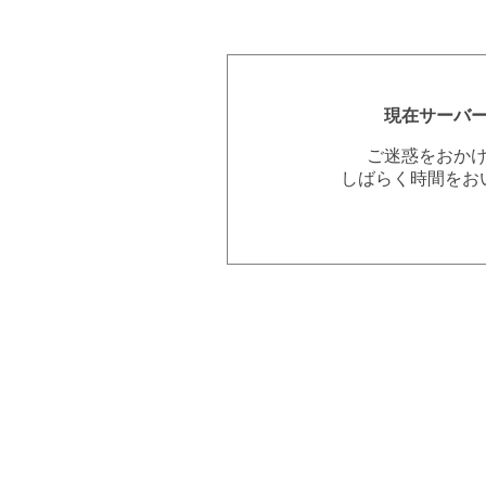
現在サーバ
ご迷惑をおか
しばらく時間をお