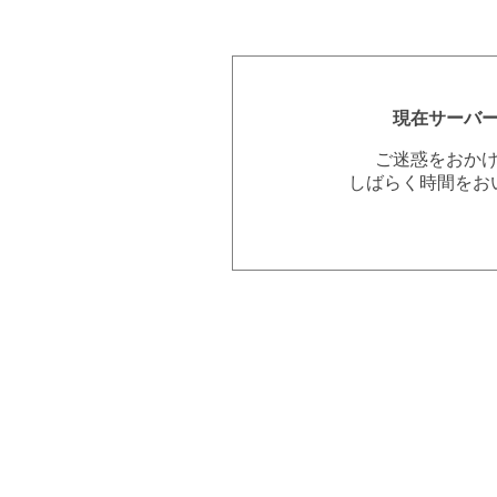
現在サーバ
ご迷惑をおか
しばらく時間をお