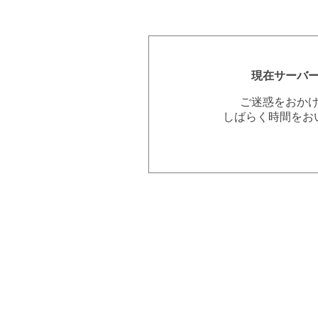
現在サーバ
ご迷惑をおか
しばらく時間をお