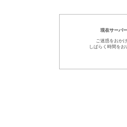
現在サーバ
ご迷惑をおか
しばらく時間をお