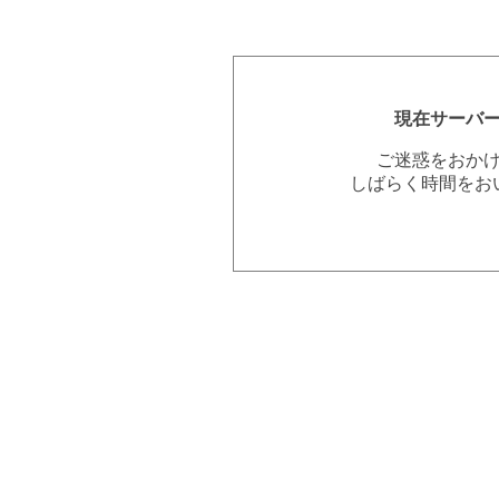
現在サーバ
ご迷惑をおか
しばらく時間をお