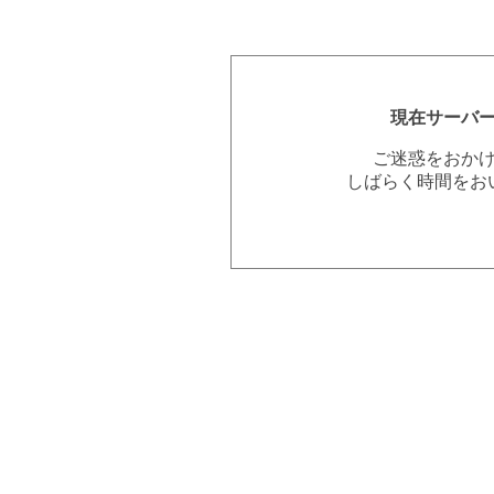
現在サーバ
ご迷惑をおか
しばらく時間をお