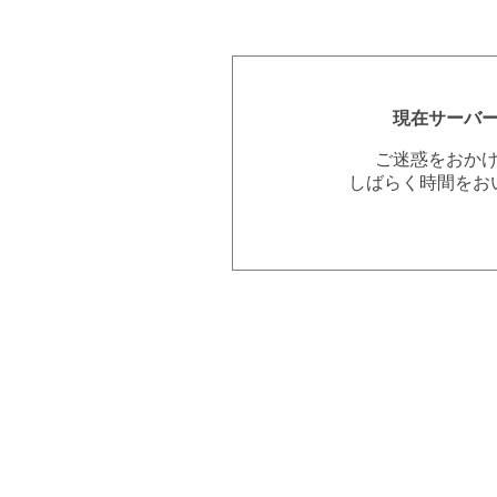
現在サーバ
ご迷惑をおか
しばらく時間をお