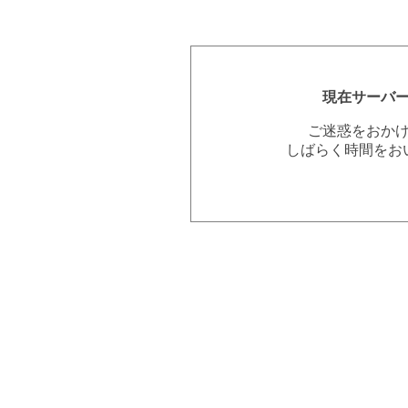
現在サーバ
ご迷惑をおか
しばらく時間をお