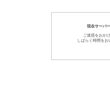
現在サーバ
ご迷惑をおか
しばらく時間をお