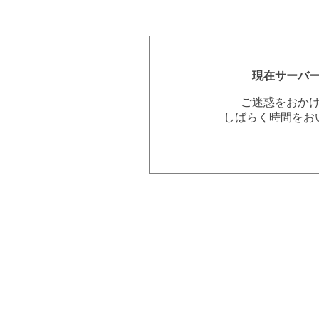
現在サーバ
ご迷惑をおか
しばらく時間をお