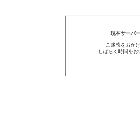
現在サーバ
ご迷惑をおか
しばらく時間をお