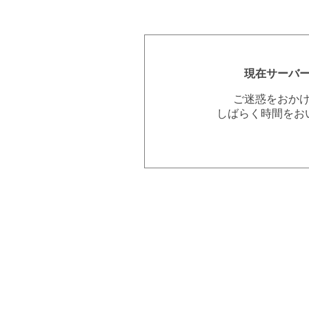
現在サーバ
ご迷惑をおか
しばらく時間をお