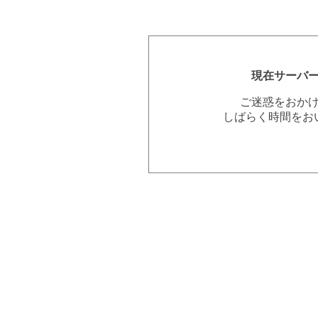
現在サーバ
ご迷惑をおか
しばらく時間をお