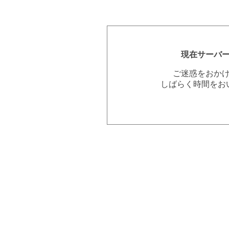
現在サーバ
ご迷惑をおか
しばらく時間をお