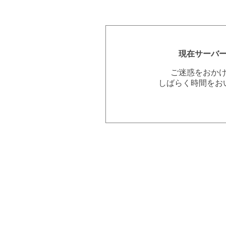
現在サーバ
ご迷惑をおか
しばらく時間をお