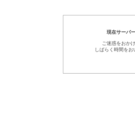
現在サーバ
ご迷惑をおか
しばらく時間をお