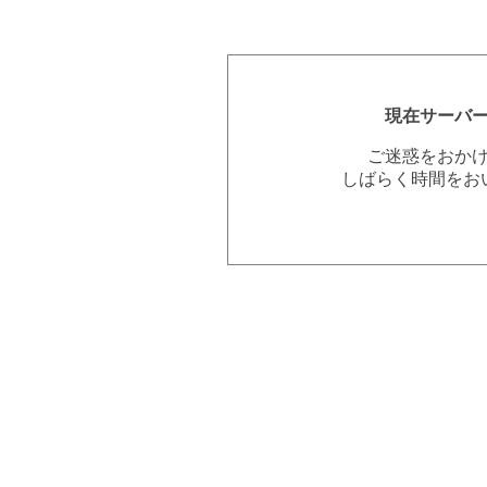
現在サーバ
ご迷惑をおか
しばらく時間をお