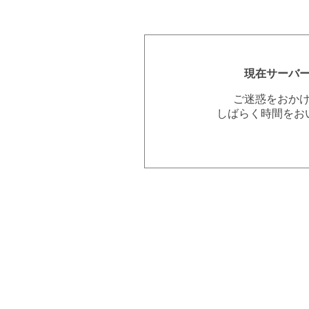
現在サーバ
ご迷惑をおか
しばらく時間をお