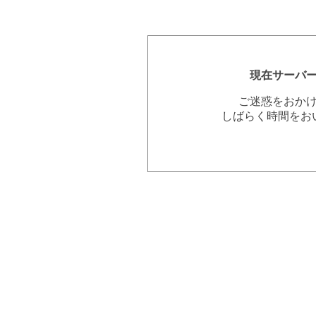
現在サーバ
ご迷惑をおか
しばらく時間をお