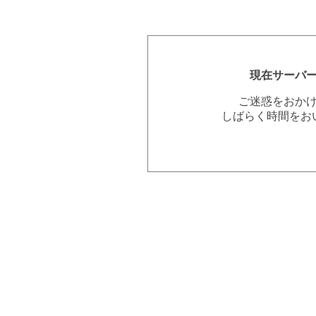
現在サーバ
ご迷惑をおか
しばらく時間をお