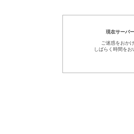
現在サーバ
ご迷惑をおか
しばらく時間をお