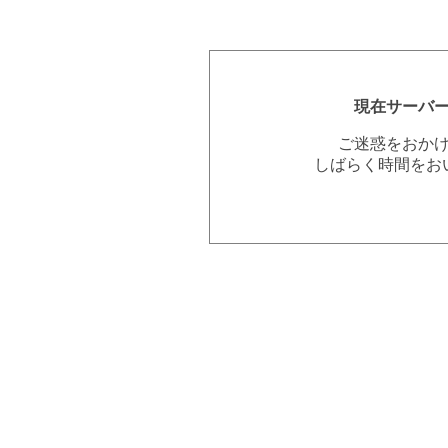
現在サーバ
ご迷惑をおか
しばらく時間をお