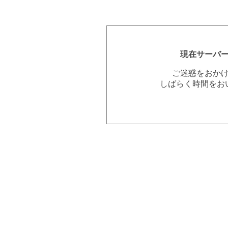
現在サーバ
ご迷惑をおか
しばらく時間をお