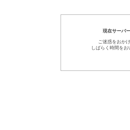
現在サーバ
ご迷惑をおか
しばらく時間をお