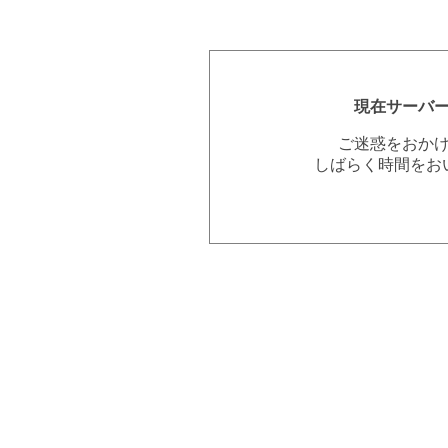
現在サーバ
ご迷惑をおか
しばらく時間をお