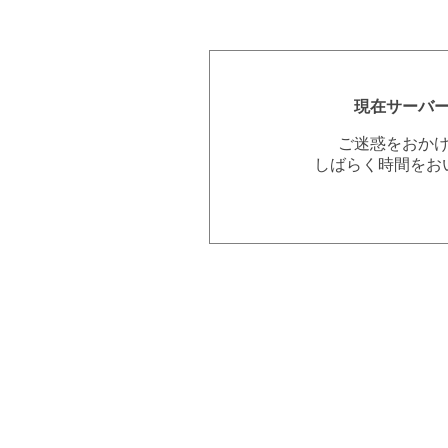
現在サーバ
ご迷惑をおか
しばらく時間をお