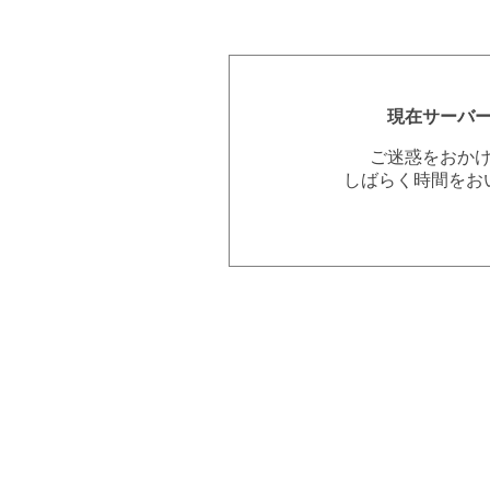
現在サーバ
ご迷惑をおか
しばらく時間をお