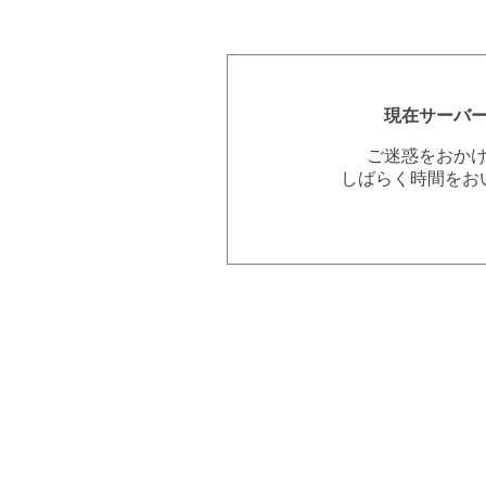
現在サーバ
ご迷惑をおか
しばらく時間をお