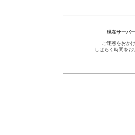
現在サーバ
ご迷惑をおか
しばらく時間をお