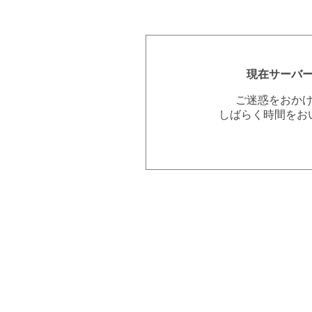
現在サーバ
ご迷惑をおか
しばらく時間をお