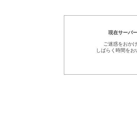
現在サーバ
ご迷惑をおか
しばらく時間をお