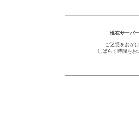
現在サーバ
ご迷惑をおか
しばらく時間をお