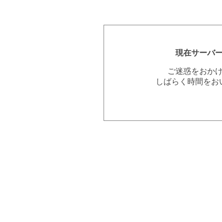
現在サーバ
ご迷惑をおか
しばらく時間をお