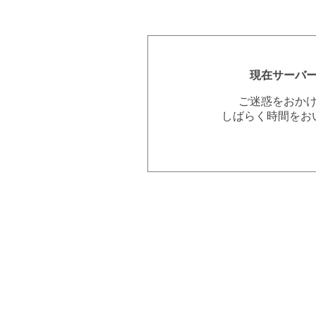
現在サーバ
ご迷惑をおか
しばらく時間をお