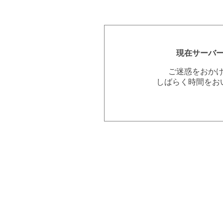
現在サーバ
ご迷惑をおか
しばらく時間をお