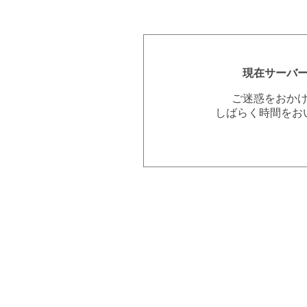
現在サーバ
ご迷惑をおか
しばらく時間をお