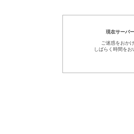
現在サーバ
ご迷惑をおか
しばらく時間をお