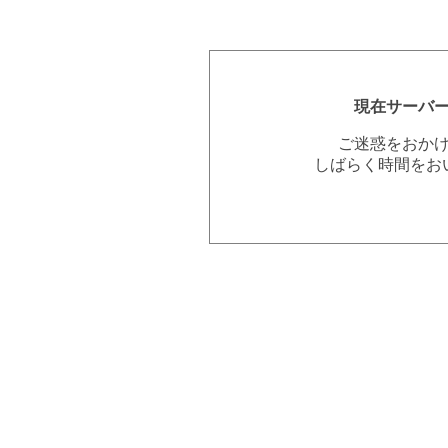
現在サーバ
ご迷惑をおか
しばらく時間をお