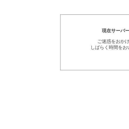
現在サーバ
ご迷惑をおか
しばらく時間をお