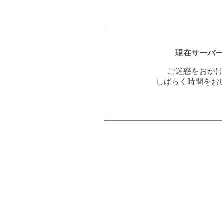
現在サーバ
ご迷惑をおか
しばらく時間をお