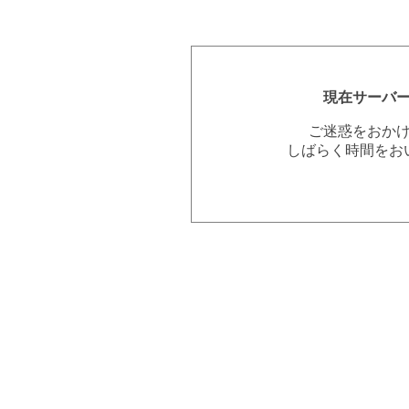
現在サーバ
ご迷惑をおか
しばらく時間をお