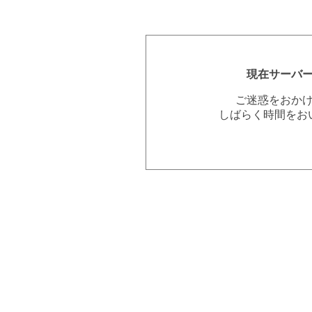
現在サーバ
ご迷惑をおか
しばらく時間をお