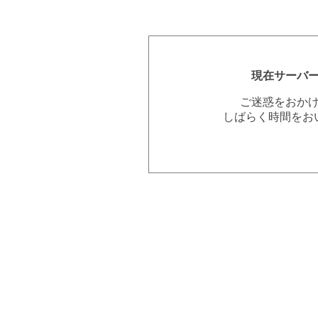
現在サーバ
ご迷惑をおか
しばらく時間をお