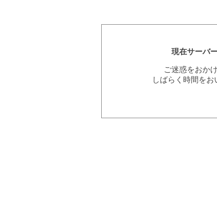
現在サーバ
ご迷惑をおか
しばらく時間をお